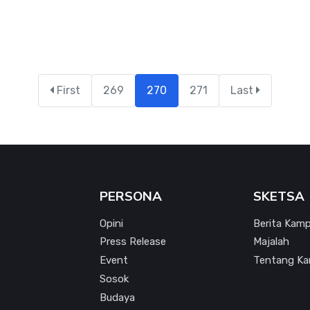
First
269
270
271
Last
PERSONA
SKETSA
Opini
Berita Kam
Press Release
Majalah
Event
Tentang Ka
Sosok
Budaya