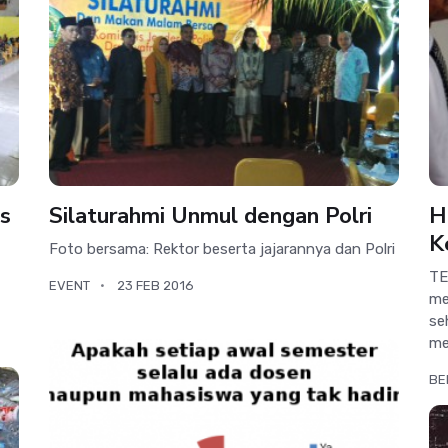
s
Silaturahmi Unmul dengan Polri
H
K
Foto bersama: Rektor beserta jajarannya dan Polri
TE
EVENT
23 FEB 2016
me
se
me
BE