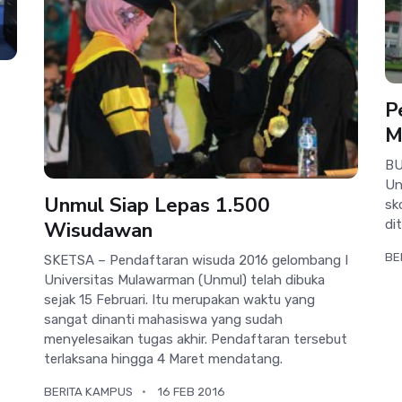
P
M
BU
Un
Unmul Siap Lepas 1.500
sk
Wisudawan
di
BE
SKETSA – Pendaftaran wisuda 2016 gelombang I
Universitas Mulawarman (Unmul) telah dibuka
sejak 15 Februari. Itu merupakan waktu yang
sangat dinanti mahasiswa yang sudah
menyelesaikan tugas akhir. Pendaftaran tersebut
terlaksana hingga 4 Maret mendatang.
BERITA KAMPUS
16 FEB 2016