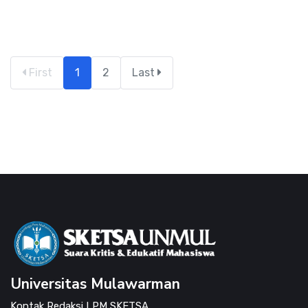
First
1
2
Last
Universitas Mulawarman
Kontak Redaksi LPM SKETSA