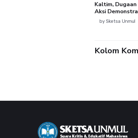
hasiswa FH Unmul Inisiasi
Kaltim, Dugaan
ngadaan Tempat Sampah
Aksi Demonstrasi
usus Botol Plastik
by
Sketsa Unmul
by
Sketsa Unmul
19 May 2026
Kolom Kom