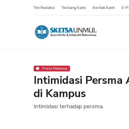
Tim Redaksi
Tentang Kami
Kontak Kami
E-P
Press Release
Intimidasi Persma
di Kampus
Intimidasi terhadap persma.