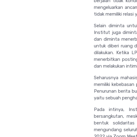
berjalan tidak kond
mengeluarkan anca
tidak memiliki relasi
Selain diminta unt
Institut juga dimin
dan diminta menerb
untuk diberi ruang 
dilakukan. Ketika 
menerbitkan postin
dan melakukan intimi
Seharusnya mahasis
memiliki kebebasan 
Penurunan berita bu
yaitu sebuah penghap
Pada intinya, Ins
bersangkutan, mesk
bentuk solidarita
mengundang seluruh
2022 via Zoom Meet