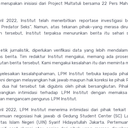
 merupakan inisiasi dari Project Multatuli bersama 22 Pers Ma
il 2022, Institut telah menerbitkan reportase investigasi b
 Predator Seks”. Namun, atas tekanan pihak—yang merasa dir
 tersebut, Institut terpaksa menurunkan berita itu sehari 
tik jurnalistik, diperlukan verifikasi data yang lebih mendala
as berita. Tim redaktur Institut mengakui, memang ada pros
putan berita tersebut. Kami mengakui kesalahan itu dan meminta 
elesaikan kesalahpahaman, LPM Institut terbuka kepada piha
akni dengan melayangkan hak jawab maupun hak koreksi ke pihak 
a dua hal tersebut tak digubris oleh pihak bersangkutan. Pih
yangkan intimidasi terhadap LPM Institut dengan memaksa
dan mengancam pengurus LPM Institut.
il 2022, LPM Institut menerima intimidasi dari pihak terkait
emuan negosiasi hak jawab di Gedung Student Center (SC) La
tas Islam Negeri (UIN) Syarif Hidayatullah Jakarta. Pertemua