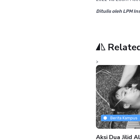
Ditulis oleh LPM In
Relate
>
Press Release
Berita Kampus
wat PJBL Hukum Lingkungan,
Aksi Dua Jilid A