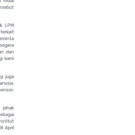
n mulai
rsebut
hak LPM
terkait
eminta
 segera
ian dan
gi kami
g juga
anusia.
sensor,
 pihak
Sebagai
stitut
8 April