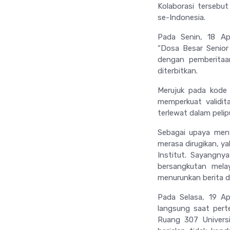
Kolaborasi tersebut
se-Indonesia.
Pada Senin, 18 Apr
“Dosa
Besar Senior
dengan pemberitaan
diterbitkan.
Merujuk pada kode e
memperkuat validit
terlewat dalam peli
Sebagai upaya meny
merasa dirugikan, y
Institut. Sayangny
bersangkutan mela
menurunkan berita 
Pada Selasa, 19 Apr
langsung saat pert
Ruang 307 Universi