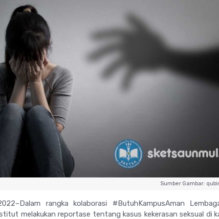
Sumber Gambar: qubi
l 2022–Dalam rangka kolaborasi #ButuhKampusAman Lembag
titut melakukan reportase tentang kasus kekerasan seksual di 