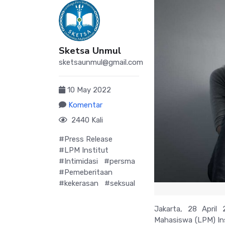
Sketsa Unmul
sketsaunmul@gmail.com
10 May 2022
Komentar
2440 Kali
#Press Release
#LPM Institut
#Intimidasi
#persma
#Pemeberitaan
#kekerasan
#seksual
Jakarta, 28 Apri
Mahasiswa (LPM) Ins