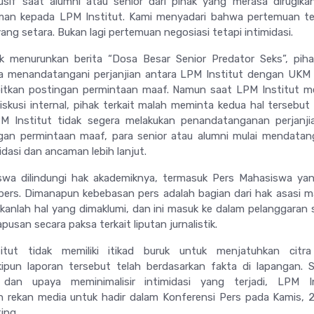
usif saat alumni atau senior dari pihak yang merasa dirugika
man kepada LPM Institut. Kami menyadari bahwa pertemuan te
 yang setara. Bukan lagi pertemuan negosiasi tetapi intimidasi.
uk menurunkan berita “Dosa Besar Senior Predator Seks”, pi
ta menandatangani perjanjian antara LPM Institut dengan UKM 
itkan postingan permintaan maaf. Namun saat LPM Institut m
diskusi internal, pihak terkait malah meminta kedua hal tersebut
LPM Institut tidak segera melakukan penandatanganan perjanj
gan permintaan maaf, para senior atau alumni mulai mendatan
dasi dan ancaman lebih lanjut.
wa dilindungi hak akademiknya, termasuk Pers Mahasiswa yan
pers. Dimanapun kebebasan pers adalah bagian dari hak asasi m
kanlah hal yang dimaklumi, dan ini masuk ke dalam pelanggaran 
usan secara paksa terkait liputan jurnalistik.
titut tidak memiliki itikad buruk untuk menjatuhkan citra
ipun laporan tersebut telah berdasarkan fakta di lapangan. 
s dan upaya meminimalisir intimidasi yang terjadi, LPM In
 rekan media untuk hadir dalam Konferensi Pers pada Kamis, 2
ing.