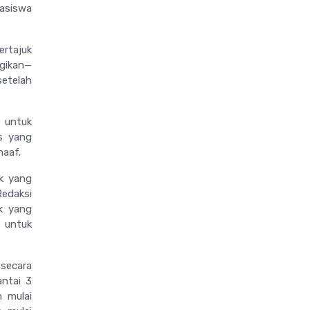
hasiswa
ertajuk
ugikan—
setelah
m untuk
es yang
maaf.
k yang
Redaksi
ak yang
 untuk
 secara
ntai 3
n mulai