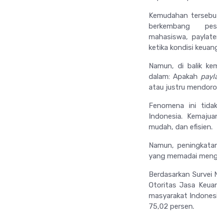
Kemudahan tersebut
berkembang pe
mahasiswa,
paylate
ketika kondisi keua
Namun, di balik ke
dalam: Apakah
payl
atau justru mendoro
Fenomena ini tida
Indonesia. Kemajua
mudah, dan efisien.
Namun, peningkatan
yang memadai menge
Berdasarkan Survei 
Otoritas Jasa Keuan
masyarakat Indonesi
75,02 persen.