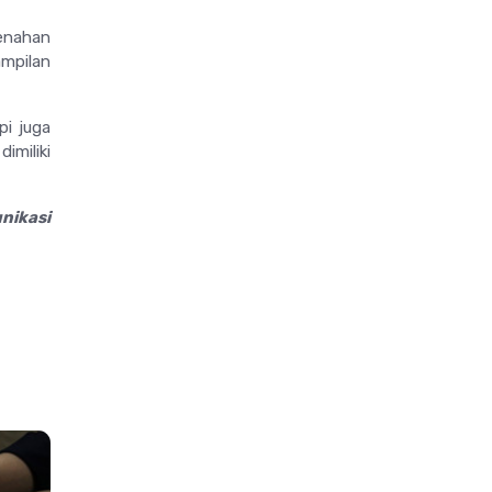
enahan
mpilan
pi juga
imiliki
nikasi
>
>