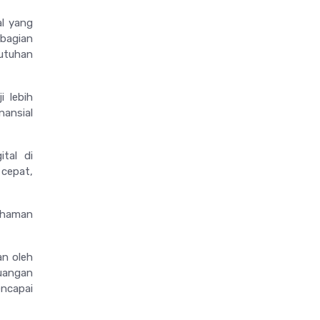
al yang
agian
utuhan
i lebih
ansial
tal di
 cepat,
ahaman
an oleh
euangan
encapai