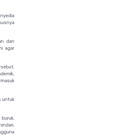
enyedia
ususnya
an dan
ni agar
sebut.
ademik,
rmasuk
n untuk
buruk.
indari.
engguna