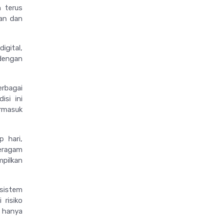
 terus
gan dan
gital,
 dengan
rbagai
isi ini
rmasuk
p hari,
beragam
pilkan
sistem
 risiko
 hanya