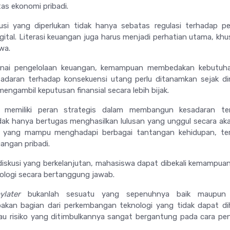
as ekonomi pribadi.
lusi yang diperlukan tidak hanya sebatas regulasi terhadap p
gital. Literasi keuangan juga harus menjadi perhatian utama, kh
swa.
ai pengelolaan keuangan, kemampuan membedakan kebutuh
sadaran terhadap konsekuensi utang perlu ditanamkan sejak di
gambil keputusan finansial secara lebih bijak.
s memiliki peran strategis dalam membangun kesadaran ter
idak hanya bertugas menghasilkan lulusan yang unggul secara ak
idu yang mampu menghadapi berbagai tantangan kehidupan, te
angan pribadi.
 diskusi yang berkelanjutan, mahasiswa dapat dibekali kemampua
logi secara bertanggung jawab.
ylater
bukanlah sesuatu yang sepenuhnya baik maupun 
akan bagian dari perkembangan teknologi yang tidak dapat dih
u risiko yang ditimbulkannya sangat bergantung pada cara p