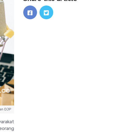
an DJP
yarakat
seorang