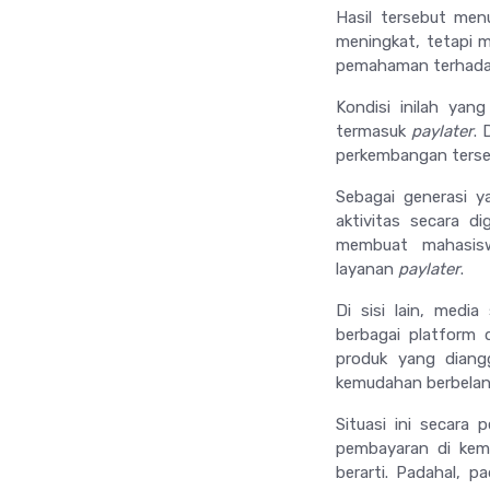
Hasil tersebut me
meningkat, tetapi 
pemahaman terhadap 
Kondisi inilah yan
termasuk
paylater
. 
perkembangan terse
Sebagai generasi y
aktivitas secara dig
membuat mahasisw
layanan
paylater
.
Di sisi lain, medi
berbagai
platform
d
produk yang diangg
kemudahan berbelanj
Situasi ini secar
pembayaran di kemu
berarti. Padahal, 