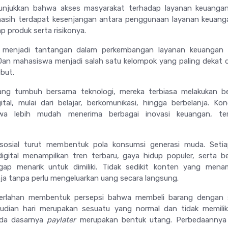
nunjukkan bahwa akses masyarakat terhadap layanan keuangan
masih terdapat kesenjangan antara penggunaan layanan keuan
produk serta risikonya.
g menjadi tantangan dalam perkembangan layanan keuangan di
Dan mahasiswa menjadi salah satu kelompok yang paling dekat
but.
ang tumbuh bersama teknologi, mereka terbiasa melakukan be
ital, mulai dari belajar, berkomunikasi, hingga berbelanja. Kond
a lebih mudah menerima berbagai inovasi keuangan, te
a sosial turut membentuk pola konsumsi generasi muda. Setia
igital menampilkan tren terbaru, gaya hidup populer, serta 
ap menarik untuk dimiliki. Tidak sedikit konten yang menam
a tanpa perlu mengeluarkan uang secara langsung.
a perlahan membentuk persepsi bahwa membeli barang dengan 
dian hari merupakan sesuatu yang normal dan tidak memiliki
pada dasarnya
paylater
merupakan bentuk utang. Perbedaannya