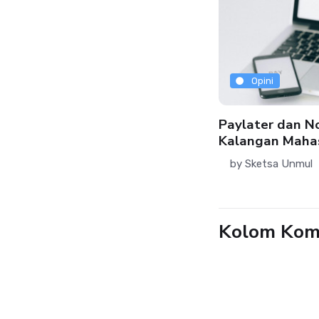
Opini
Opini
kupkah Kita
Paylater dan No
ndokumentasikan Kalimantan
Kalangan Maha
mur Sebelum Ia Berubah?
by
Sketsa Unmul
by
Sketsa Unmul
05 Jun 2026
Kolom Kom