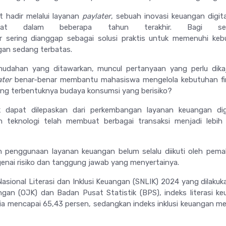
 hadir melalui layanan
paylater
, sebuah inovasi keuangan digit
sat dalam beberapa tahun terakhir. Bagi seb
r
sering dianggap sebagai solusi praktis untuk memenuhi keb
ngan sedang terbatas.
mudahan yang ditawarkan, muncul pertanyaan yang perlu dikaj
ater
benar-benar membantu mahasiswa mengelola kebutuhan fin
ng terbentuknya budaya konsumsi yang berisiko?
k dapat dilepaskan dari perkembangan layanan keuangan digi
n teknologi telah membuat berbagai transaksi menjadi lebih
 penggunaan layanan keuangan belum selalu diikuti oleh pem
nai risiko dan tanggung jawab yang menyertainya.
Nasional Literasi dan Inklusi Keuangan (SNLIK) 2024 yang dilakuk
gan (OJK) dan Badan Pusat Statistik (BPS), indeks literasi k
a mencapai 65,43 persen, sedangkan indeks inklusi keuangan m