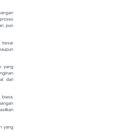
bangan
proses
an pun
n besar
maupun
n yang
nginan
l dari
 biasa.
euangan
asilkan
an yang