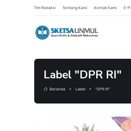
Tim Redaksi
Tentang Kami
Kontak Kami
E-P
Label "DPR RI"
Beranda
Label
"DPR RI"