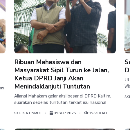
Ribuan Mahasiswa dan
S
Masyarakat Sipil Turun ke Jalan,
D
Ketua DPRD Janji Akan
UU
Menindaklanjuti Tuntutan
Wi
tas
Aliansi Mahakam gelar aksi besar di DPRD Kaltim,
SK
suarakan sebelas tuntutan terkait isu nasional
SKETSA UNMUL
01 SEP 2025
1256 KALI