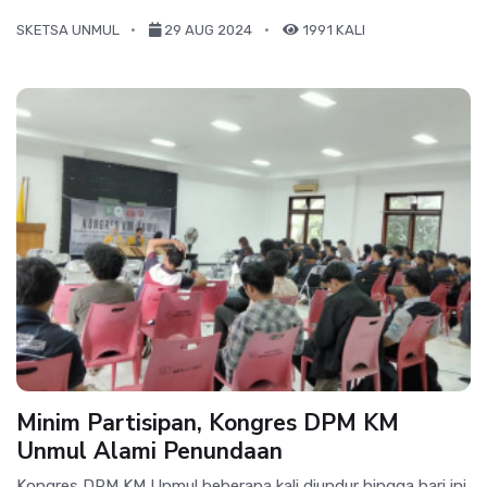
SKETSA UNMUL
29 AUG 2024
1991 KALI
Minim Partisipan, Kongres DPM KM
Unmul Alami Penundaan
Kongres DPM KM Unmul beberapa kali diundur hingga hari ini