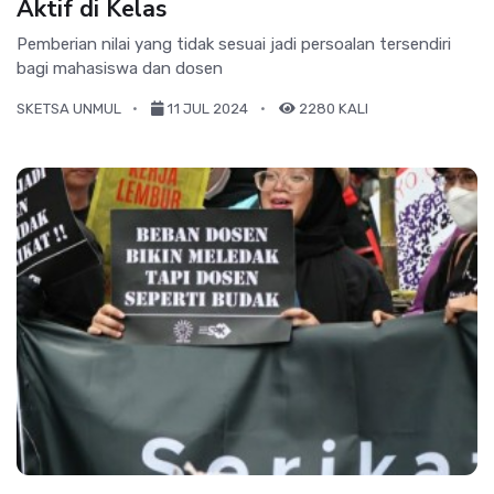
Aktif di Kelas
Pemberian nilai yang tidak sesuai jadi persoalan tersendiri
bagi mahasiswa dan dosen
SKETSA UNMUL
11 JUL 2024
2280 KALI