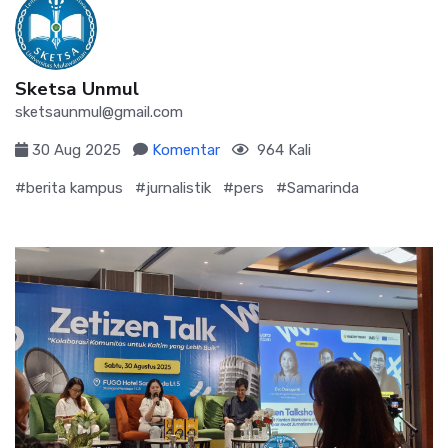
Sketsa Unmul
sketsaunmul@gmail.com
30 Aug 2025
Komentar
964 Kali
#berita kampus
#jurnalistik
#pers
#Samarinda