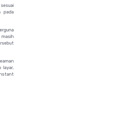
 sesuai
n pada
berguna
 masih
ersebut
 seaman
layar,
nstant