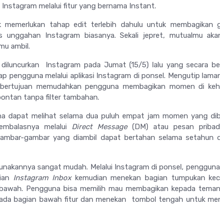
 Instagram melalui fitur yang bernama Instant.
ak memerlukan tahap edit terlebih dahulu untuk membagikan 
s unggahan Instagram biasanya. Sekali jepret, mutualmu aka
mu ambil.
i diluncurkan Instagram pada Jumat (15/5) lalu yang secara b
iap pengguna melalui aplikasi Instagram di ponsel. Mengutip lama
ini bertujuan memudahkan pengguna membagikan momen di keh
pontan tanpa filter tambahan.
na dapat melihat selama dua puluh empat jam momen yang dib
embalasnya melalui
Direct Message
(DM) atau pesan pribadi
gambar-gambar yang diambil dapat bertahan selama setahun d
nakannya sangat mudah. Melalui Instagram di ponsel, penggun
gian
Instagram Inbox
kemudian menekan bagian tumpukan keci
 bawah. Pengguna bisa memilih mau membagikan kepada teman
pada bagian bawah fitur dan menekan tombol tengah untuk me