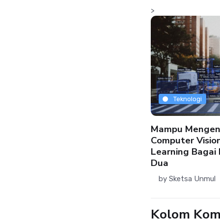
>
Teknologi
Teknologi
Barang Penting Bagi Fotografer
Mampu Mengenal
n Videografer
Computer Visio
Learning Bagai
by
Sketsa Unmul
27 Jul 2026
Dua
by
Sketsa Unmul
Kolom Kom