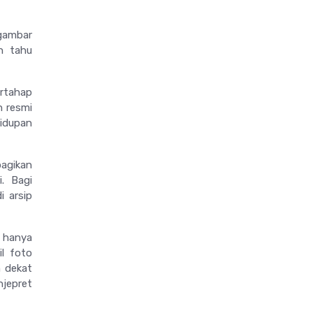
gambar
n tahu
ertahap
n resmi
idupan
agikan
. Bagi
i arsip
a hanya
l foto
 dekat
njepret