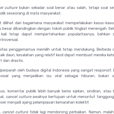
el culture
bukan sekadar soal benar atau salah, tetapi soal s
olik seseorang di mata masyarakat.
 dilihat dari bagaimana masyarakat memperlakukan kasus-kas
as besar dibandingkan dengan tokoh publik tingkat menengah. Sel
 kali tetap dapat mempertahankan popularitasnya, bahkan s
troversial.
unitas penggemarnya memilih untuk tetap mendukung. Berbeda
 naik daun, kesalahan yang relatif kecil dapat membuat mereka keh
t dan drastis.
iperparah oleh budaya digital Indonesia yang sangat responsif.
sial yang menjadikan isu viral sebagai hiburan, bukan s
s, komentar publik lebih banyak berisi ejekan, sindiran, atau
al,
cancel culture
awalnya bertujuan untuk menuntut tanggung
rgeser menjadi ajang pelampiasan kemarahan kolektif.
i,
cancel culture
tidak lagi mendorong perbaikan. Namun, malah