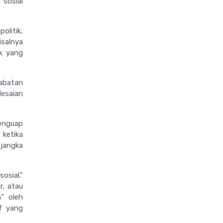
 sosial
olitik,
isalnya
ik yang
jabatan
lesaian
menguap
 ketika
 jangka
osial.”
r, atau
n” oleh
if yang