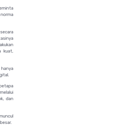
eminta
r norma
 secara
tasinya
akukan
a kuat,
 hanya
ital.
betapa
melalui
ok, dan
 muncul
 besar.