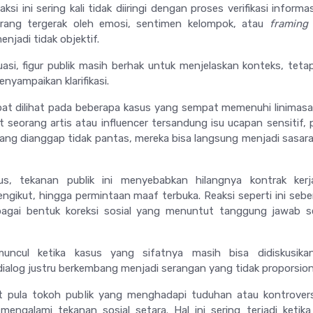
si ini sering kali tidak diiringi dengan proses verifikasi informa
rang tergerak oleh emosi, sentimen kelompok, atau
framing
enjadi tidak objektif.
asi, figur publik masih berhak untuk menjelaskan konteks, tetap
enyampaikan klarifikasi.
pat dilihat pada beberapa kasus yang sempat memenuhi linimas
at seorang artis atau influencer tersandung isu ucapan sensitif, p
yang dianggap tidak pantas, mereka bisa langsung menjadi sasaran
s, tekanan publik ini menyebabkan hilangnya kontrak kerj
ngikut, hingga permintaan maaf terbuka. Reaksi seperti ini seb
bagai bentuk koreksi sosial yang menuntut tanggung jawab s
ncul ketika kasus yang sifatnya masih bisa didiskusika
 dialog justru berkembang menjadi serangan yang tidak proporsion
pat pula tokoh publik yang menghadapi tuduhan atau kontrovers
 mengalami tekanan sosial setara. Hal ini sering terjadi ketik