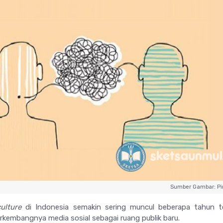
Sumber Gambar: Pi
ulture
di Indonesia semakin sering muncul beberapa tahun te
kembangnya media sosial sebagai ruang publik baru.