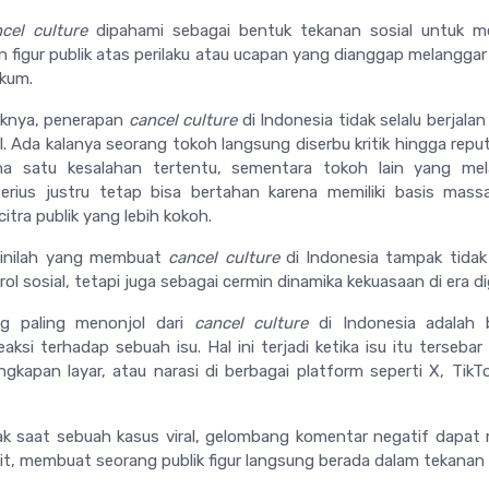
cel culture
dipahami sebagai bentuk tekanan sosial untuk m
figur publik atas perilaku atau ucapan yang dianggap melangga
hukum.
iknya, penerapan
cancel culture
di Indonesia tidak selalu berjalan
l. Ada kalanya seorang tokoh langsung diserbu kritik hingga repu
na satu kesalahan tertentu, sementara tokoh lain yang mel
serius justru tetap bisa bertahan karena memiliki basis mass
 citra publik yang lebih kokoh.
 inilah yang membuat
cancel culture
di Indonesia tampak tidak
ol sosial, tetapi juga sebagai cermin dinamika kekuasaan di era dig
ng paling menonjol dari
cancel culture
di Indonesia adalah 
aksi terhadap sebuah isu. Hal ini terjadi ketika isu itu tersebar 
gkapan layar, atau narasi di berbagai platform seperti X, TikT
k saat sebuah kasus viral, gelombang komentar negatif dapat
t, membuat seorang publik figur langsung berada dalam tekanan