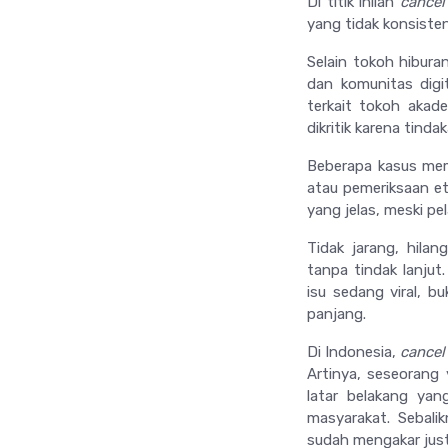
Di titik inilah
cancel
yang tidak konsisten
Selain tokoh hibur
dan komunitas digi
terkait tokoh akade
dikritik karena tind
Beberapa kasus mem
atau pemeriksaan et
yang jelas, meski p
Tidak jarang, hila
tanpa tindak lanju
isu sedang viral, b
panjang.
Di Indonesia,
cancel
Artinya, seseorang 
latar belakang yan
masyarakat. Sebalik
sudah mengakar justr