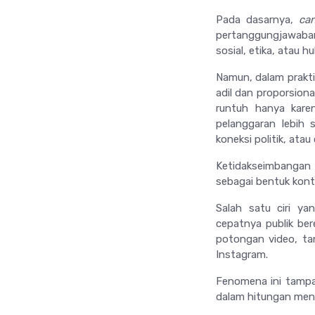
Pada dasarnya,
can
pertanggungjawaban 
sosial, etika, atau 
Namun, dalam prakt
adil dan proporsiona
runtuh hanya kare
pelanggaran lebih 
koneksi politik, atau
Ketidakseimbangan
sebagai bentuk kontr
Salah satu ciri ya
cepatnya publik bere
potongan video, tan
Instagram.
Fenomena ini tampa
dalam hitungan meni