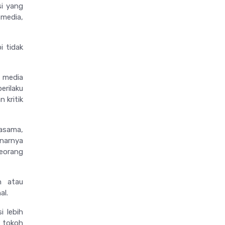
si yang
media,
i tidak
a media
erilaku
 kritik
asama,
enarnya
eorang
n atau
al.
i lebih
a tokoh