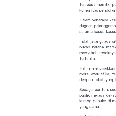
tersebut memiliki p
komunitas pendukun
Dalam beberapa kasu
dugaan pelanggaran e
seramai kasus-kasus
Tidak jarang, ada s
bukan karena mereka
menyukai sosoknya
tertentu.
Hal ini menunjukka
moral atau etika, t
dengan tokoh yang 
Sebagai contoh, se
publik merasa deka
kurang populer di m
yang sama.