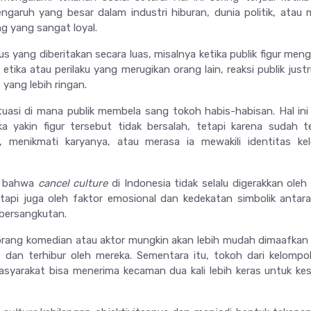
engaruh yang besar dalam industri hiburan, dunia politik, atau m
g yang sangat loyal.
s yang diberitakan secara luas, misalnya ketika publik figur men
tika atau perilaku yang merugikan orang lain, reaksi publik justr
 yang lebih ringan.
ituasi di mana publik membela sang tokoh habis-habisan. Hal ini 
 yakin figur tersebut tidak bersalah, tetapi karena sudah te
, menikmati karyanya, atau merasa ia mewakili identitas ke
n bahwa
cancel culture
di Indonesia tidak selalu digerakkan oleh 
etapi juga oleh faktor emosional dan kedekatan simbolik antara
bersangkutan.
orang komedian atau aktor mungkin akan lebih mudah dimaafkan
t dan terhibur oleh mereka. Sementara itu, tokoh dari kelomp
asyarakat bisa menerima kecaman dua kali lebih keras untuk ke