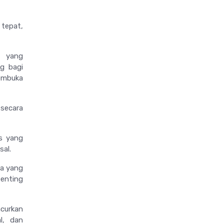
 tepat,
n yang
ng bagi
membuka
 secara
is yang
sal.
ula yang
penting
curkan
l, dan