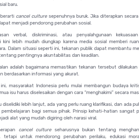
ial baru.
 berarti
cancel culture
sepenuhnya buruk. Jika diterapkan secara
dapat menjadi pendorong perubahan sosial.
asan verbal, diskriminasi, atau penyalahgunaan kekuasaa
i kini lebih mudah diungkap karena media sosial memberi rua
ara. Dalam situasi seperti ini, tekanan publik dapat membantu 
entang pentingnya akuntabilitas dan keadilan.
alan adalah bagaimana memastikan tekanan tersebut dilakukan
dan berdasarkan informasi yang akurat.
 ini, masyarakat Indonesia perlu mulai membangun budaya krit
semua isu harus diselesaikan dengan cara “menghakimi” secara mas
diselidiki lebih lanjut, ada yang perlu ruang klarifikasi, dan ada p
 pembelajaran bagi semua pihak. Prinsip kehati-hatian sangat 
jadi alat yang mudah digiring oleh narasi viral.
enerapan
cancel culture
seharusnya bukan tentang menghan
g, tetapi untuk mendorong perubahan perilaku, edukasi mora