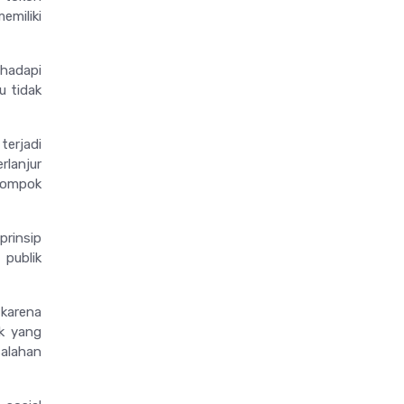
emiliki
ghadapi
u tidak
terjadi
rlanjur
lompok
prinsip
 publik
 karena
ok yang
salahan