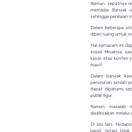
Namun, cepatnya reak
memadai. Banyak o
sehingga penilaian m
Dalam beberapa situ
diberi ruang untuk m
Hal semacam ini da
sosial. Misalnya, sa
kasar, atau konten 
masif.
Dalam banyak kasu
penurunan jumlah pe
dapat dipahami se
publik figur.
Namun, masalah mu
diselesaikan melalui
Di sisi lain, terda
berat, tetapi tidak