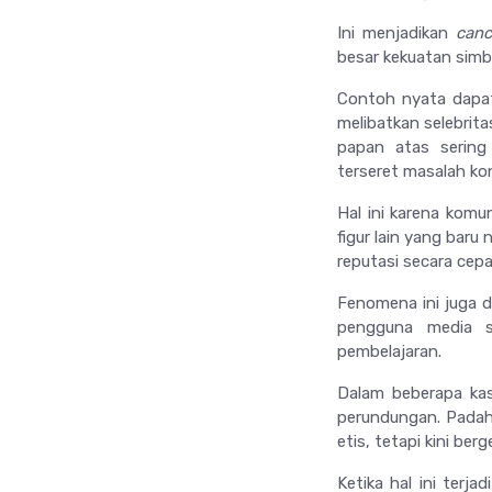
Ini menjadikan
canc
besar kekuatan simb
Contoh nyata dapat
melibatkan selebrit
papan atas sering
terseret masalah kon
Hal ini karena kom
figur lain yang baru
reputasi secara cepa
Fenomena ini juga d
pengguna media so
pembelajaran.
Dalam beberapa kasu
perundungan. Padah
etis, tetapi kini be
Ketika hal ini terjad