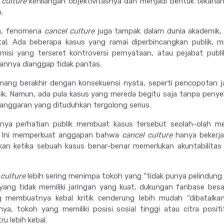
 culture
kehilangan objektivitasnya dan menjadi bentuk tekanan
.
an, fenomena
cancel culture
juga tampak dalam dunia akademik, p
tal. Ada beberapa kasus yang ramai diperbincangkan publik, m
misi yang terseret kontroversi pernyataan, atau pejabat publ
akannya dianggap tidak pantas.
ang berakhir dengan konsekuensi nyata, seperti pencopotan 
ik. Namun, ada pula kasus yang mereda begitu saja tanpa penye
elanggaran yang dituduhkan tergolong serius.
ngnya perhatian publik membuat kasus tersebut seolah-olah 
t. Ini memperkuat anggapan bahwa
cancel culture
hanya bekerja
ukan ketika sebuah kasus benar-benar memerlukan akuntabilitas
 culture
lebih sering menimpa tokoh yang “tidak punya pelindung s
yang tidak memiliki jaringan yang kuat, dukungan fanbase besa
g membuatnya kebal kritik cenderung lebih mudah “dibatalka
nya, tokoh yang memiliki posisi sosial tinggi atau citra posit
u lebih kebal.