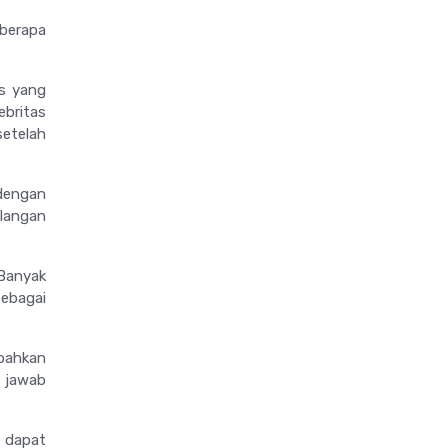
eberapa
us yang
ebritas
etelah
 dengan
ilangan
 Banyak
ebagai
 bahkan
 jawab
 dapat