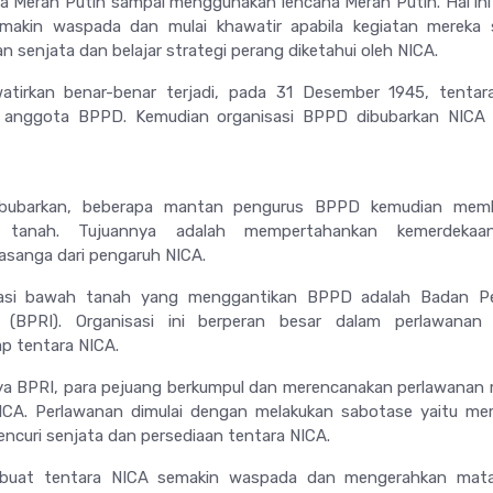
 Merah Putih sampai menggunakan lencana Merah Putih. Hal ini
kin waspada dan mulai khawatir apabila kegiatan mereka s
n senjata dan belajar strategi perang diketahui oleh NICA.
atirkan benar-benar terjadi, pada 31 Desember 1945, tentar
 anggota BPPD. Kemudian organisasi BPPD dibubarkan NICA 
ibubarkan, beberapa mantan pengurus BPPD kemudian mem
h tanah. Tujuannya adalah mempertahankan kemerdeka
sanga dari pengaruh NICA.
sasi bawah tanah yang menggantikan BPPD adalah Badan P
a (BPRI). Organisasi ini berperan besar dalam perlawanan 
p tentara NICA.
a BPRI, para pejuang berkumpul dan merencanakan perlawanan
ICA. Perlawanan dimulai dengan melakukan sabotase yaitu me
encuri senjata dan persediaan tentara NICA.
mbuat tentara NICA semakin waspada dan mengerahkan mat