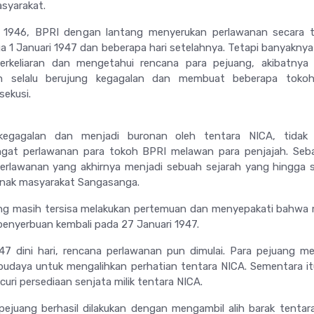
syarakat.
1946, BPRI dengan lantang menyerukan perlawanan secara t
ga 1 Januari 1947 dan beberapa hari setelahnya. Tetapi banyakny
rkeliaran dan mengetahui rencana para pejuang, akibatnya
an selalu berujung kegagalan dan membuat beberapa toko
sekusi.
kegagalan dan menjadi buronan oleh tentara NICA, tidak 
at perlawanan para tokoh BPRI melawan para penjajah. Sebal
erlawanan yang akhirnya menjadi sebuah sejarah yang hingga s
benak masyarakat Sangasanga.
ng masih tersisa melakukan pertemuan dan menyepakati bahwa
enyerbuan kembali pada 27 Januari 1947.
47 dini hari, rencana perlawanan pun dimulai. Para pejuang 
budaya untuk mengalihkan perhatian tentara NICA. Sementara it
uri persediaan senjata milik tentara NICA.
pejuang berhasil dilakukan dengan mengambil alih barak tentar