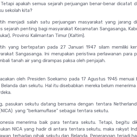
Tetapi apakah semua sejarah perjuangan benar-benar dicatat d
u sekolah kita?
tih menjadi salah satu perjuangan masyarakat yang jarang d
s sejarah penting bagi masyarakat Kecamatan Sangasanga, Kab
ukar), Provinsi Kalimantan Timur (Kaltim).
tih yang bertepatan pada 27 Januari 1947 silam memiliki ke
yarakat Sangasanga. Ini merupakan peristiwa perlawanan para 
bali tanah air yang dirampas paksa oleh penjajah.
bacakan oleh Presiden Soekarno pada 17 Agustus 1945 menuai
k Belanda dan sekutu. Hal itu disebabkan mereka belum menerim
deka.
ng, pasukan sekutu datang bersama dengan tentara Netherland
n (NICA) yang “berkamuflase” sebagai tentara sekutu.
onesia menerima baik para tentara sekutu. Tetapi, begitu di
sukan NICA
yang hadir di antara tentara sekutu, maka rakyat In
lawan terhadap pihak sekutu dan Belanda. Peperangan terjadi ha