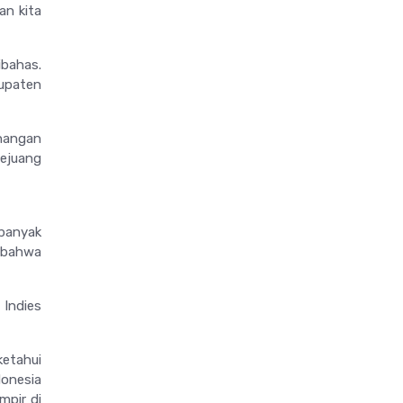
an kita
ibahas.
upaten
nangan
pejuang
 banyak
a bahwa
 Indies
ketahui
donesia
mpir di