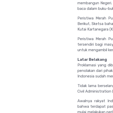
membangun Negeri. 
baca dalam buku-buk
Peristiwa Merah Pu
Berikut,
Sketsa
baha
Kutai Kartanegara (K
Peristiwa Merah Pu
tersendiri bagi mas
untuk mengambil kem
Latar Belakang
Proklamasi yang di
penolakan dari piha
Indonesia sudah mer
Tidak lama bersela
Civil Administratio
Awalnya rakyat Ind
bahwa terdapat pa
mulai melakukan per