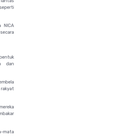
 lantas
eperti
a NICA
secara
bentuk
an dan
embela
rakyat
 mereka
mbakar
a-mata