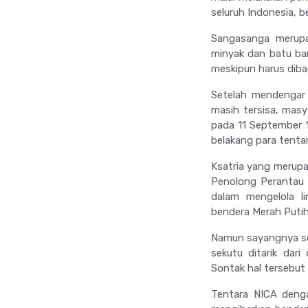
seluruh Indonesia, b
Sangasanga merupa
minyak dan batu ba
meskipun harus diba
Setelah mendengar 
masih tersisa, mas
pada 11 September 1
belakang para tenta
Ksatria yang merupa
Penolong Perantau 
dalam mengelola l
bendera Merah Putih
Namun sayangnya se
sekutu ditarik dar
Sontak hal tersebut
Tentara NICA deng