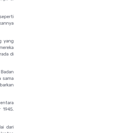
eperti
tkannya
g yang
mereka
rada di
i Badan
a sama
barkan
tentara
r 1945.
i dari