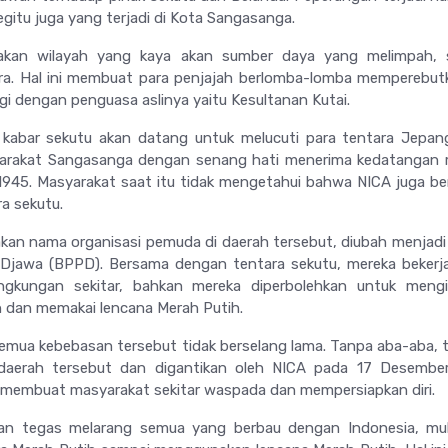
egitu juga yang terjadi di Kota Sangasanga.
kan wilayah yang kaya akan sumber daya yang melimpah, s
ra. Hal ini membuat para penjajah berlomba-lomba memperebu
gi dengan penguasa aslinya yaitu Kesultanan Kutai.
kabar sekutu akan datang untuk melucuti para tentara Jepan
yarakat Sangasanga dengan senang hati menerima kedatangan 
945. Masyarakat saat itu tidak mengetahui bahwa NICA juga be
ra sekutu.
kan nama organisasi pemuda di daerah tersebut, diubah menjad
Djawa (BPPD). Bersama dengan tentara sekutu, mereka bekerj
ingkungan sekitar, bahkan mereka diperbolehkan untuk mengi
 dan memakai lencana Merah Putih.
mua kebebasan tersebut tidak berselang lama. Tanpa aba-aba, 
i daerah tersebut dan digantikan oleh NICA pada 17 Desembe
 membuat masyarakat sekitar waspada dan mempersiapkan diri.
an tegas melarang semua yang berbau dengan Indonesia, mula