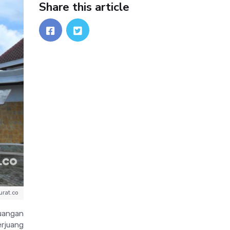
Share this article
urat.co
juangan
erjuang