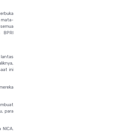
erbuka
a mata-
 semua
h BPRI
lantas
iknya,
aat ini
 mereka
membuat
u, para
a NICA.