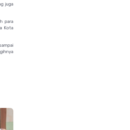
ng juga
eh para
wa Kota
 sampai
igihnya
>
>