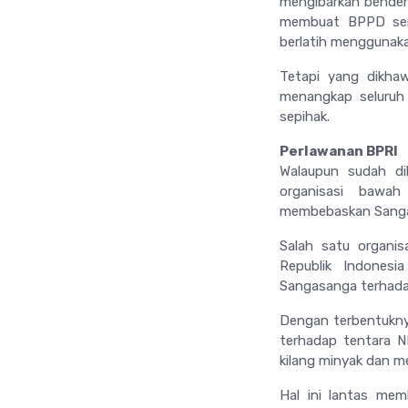
mengibarkan bendera
membuat BPPD sema
berlatih menggunaka
Tetapi yang dikhaw
menangkap seluruh
sepihak.
Perlawanan BPRI
Walaupun sudah d
organisasi bawa
membebaskan Sanga
Salah satu organi
Republik Indonesi
Sangasanga terhada
Dengan terbentukny
terhadap tentara N
kilang minyak dan m
Hal ini lantas me