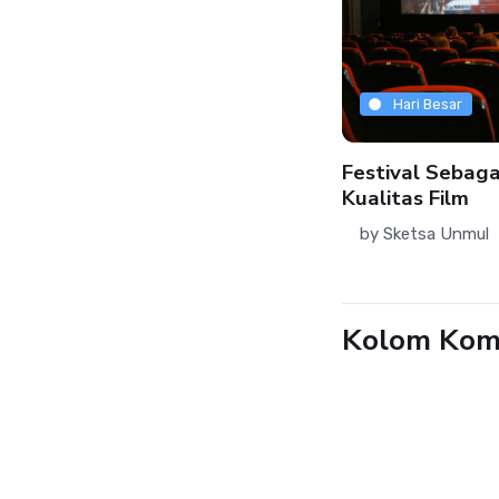
Hari Besar
Hari Besar
ngkaian Kegiatan Seremonial
Festival Sebaga
ri Lingkungan Hidup di Ambang
Kualitas Film
isis Ekologis
by
Sketsa Unmul
by
Sketsa Unmul
06 Jun 2026
Kolom Kom