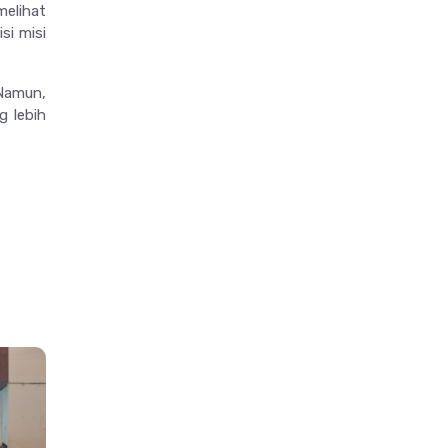
elihat
si misi
 Namun,
g lebih
>
>