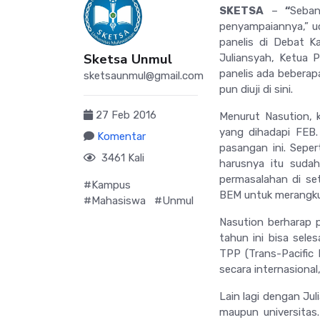
SKETSA
–
“
Seban
penyampaiannya,” u
panelis di Debat K
Sketsa Unmul
Juliansyah, Ketua P
panelis ada beberapa
sketsaunmul@gmail.com
pun diuji di sini.
27 Feb 2016
Menurut Nasution, 
yang dihadapi FEB.
Komentar
pasangan ini. Seper
3461 Kali
harusnya itu sudah 
permasalahan di set
#Kampus
BEM untuk merangku
#Mahasiswa
#Unmul
Nasution berharap 
tahun ini bisa sele
TPP (Trans-Pacific
secara internasional
Lain lagi dengan Ju
maupun universitas.