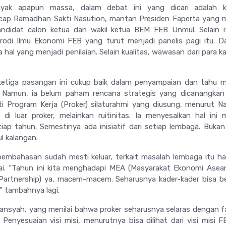
yak apapun massa, dalam debat ini yang dicari adalah ku
cap Ramadhan Sakti Nasution, mantan Presiden Faperta yang 
andidat calon ketua dan wakil ketua BEM FEB Unmul. Selain 
rodi Ilmu Ekonomi FEB yang turut menjadi panelis pagi itu. Da
 hal yang menjadi penilaian. Selain kualitas, wawasan dari para k
ketiga pasangan ini cukup baik dalam penyampaian dan tahu 
 Namun, ia belum paham rencana strategis yang dicanangkan 
ti Program Kerja (Proker) silaturahmi yang diusung, menurut N
di luar proker, melainkan ruitinitas. Ia menyesalkan hal ini 
iap tahun. Semestinya ada inisiatif dari setiap lembaga. Buka
l kalangan.
pembahasan sudah mesti keluar, terkait masalah lembaga itu h
sai. “Tahun ini kita menghadapi MEA (Masyarakat Ekonomi Asea
 Partnership) ya, macem-macem. Seharusnya kader-kader bisa b
,” tambahnya lagi.
liansyah, yang menilai bahwa proker seharusnya selaras dengan f
 Penyesuaian visi misi, menurutnya bisa dilihat dari visi misi 