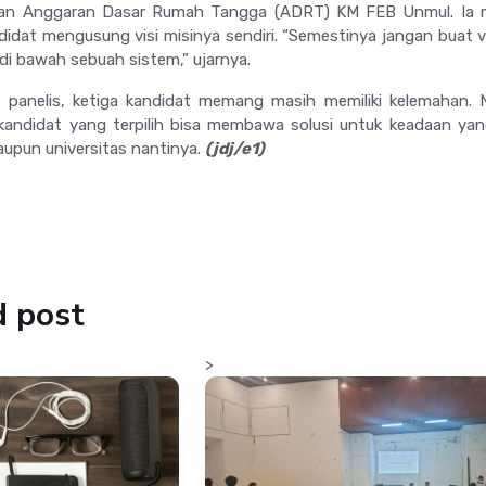
an Anggaran Dasar Rumah Tangga (ADRT) KM FEB Unmul. Ia m
didat mengusung visi misinya sendiri. “Semestinya jangan buat vi
a di bawah sebuah sistem,” ujarnya.
ua panelis, ketiga kandidat memang masih memiliki kelemahan.
kandidat yang terpilih bisa membawa solusi untuk keadaan yan
aupun universitas nantinya.
(jdj/
e1
)
d post
>