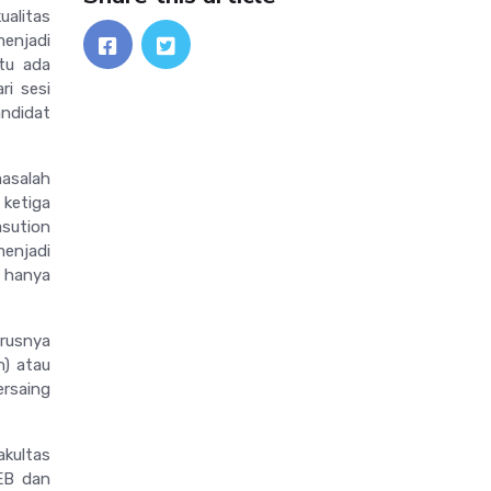
alitas
menjadi
itu ada
ri sesi
andidat
masalah
ketiga
asution
menjadi
n hanya
arusnya
n) atau
ersaing
akultas
FEB dan