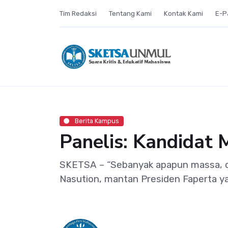
Tim Redaksi
Tentang Kami
Kontak Kami
E-P
Berita Kampus
Panelis: Kandidat
SKETSA – “Sebanyak apapun massa, da
Nasution, mantan Presiden Faperta ya