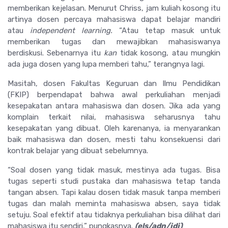
memberikan kejelasan. Menurut Chriss, jam kuliah kosong itu
artinya dosen percaya mahasiswa dapat belajar mandiri
atau
independent learning.
“Atau tetap masuk untuk
memberikan tugas dan mewajibkan mahasiswanya
berdiskusi. Sebenarnya itu
kan
tidak kosong, atau mungkin
ada juga dosen yang lupa memberi tahu,” terangnya lagi.
Masitah, dosen Fakultas Keguruan dan Ilmu Pendidikan
(FKIP) berpendapat bahwa awal perkuliahan menjadi
kesepakatan antara mahasiswa dan dosen. Jika ada yang
komplain terkait nilai, mahasiswa seharusnya tahu
kesepakatan yang dibuat. Oleh karenanya, ia menyarankan
baik mahasiswa dan dosen, mesti tahu konsekuensi dari
kontrak belajar yang dibuat sebelumnya.
“Soal dosen yang tidak masuk, mestinya ada tugas. Bisa
tugas seperti studi pustaka dan mahasiswa tetap tanda
tangan absen. Tapi kalau dosen tidak masuk tanpa memberi
tugas dan malah meminta mahasiswa absen, saya tidak
setuju. Soal efektif atau tidaknya perkuliahan bisa dilihat dari
mahasiswa itu sendiri,” pungkasnya.
(els/adn/jdj)