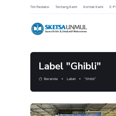
Tim Redaksi
Tentang Kami
Kontak Kami
E-P
Label "Ghibli"
Beranda
Label
"Ghibli"